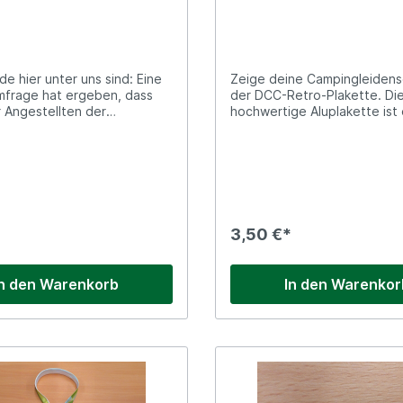
de hier unter uns sind: Eine
Zeige deine Campingleidens
mfrage hat ergeben, dass
der DCC-Retro-Plakette. Di
r Angestellten der
hochwertige Aluplakette ist 
häftsstelle mindestens
"Muss" für jeden echten Ca
er stylischen Autoplaketten
Die Plakette im zeitlosen R
igenen Fuhrpark anschaffen
verleiht einen Hauch von
ilen Sie sich also mit dem
Nostalgie.Aluplakette in Sp
inium, bedruckt,
mit altem DCC-Motiv. Größe
bend, DCC-Emblem,
H: 7,3cm, B: 9,3cm
*
3,50 €*
In den Warenkorb
In den Warenkor