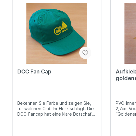
DCC Fan Cap
Aufkleb
goldene
Bekennen Sie Farbe und zeigen Sie,
PVC-Innen
für welchen Club Ihr Herz schlägt. Die
2,7cm Vor
DCC-Fancap hat eine klare Botschaft
“Goldenen
und schützt Sie vor allzu viel Sonne!
Aus Baumwolle gefertigt, grün mit
DCC LOGO-Aufdruck.