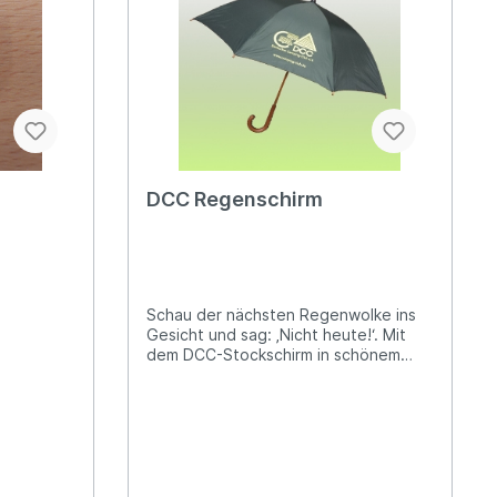
DCC Regenschirm
Schau der nächsten Regenwolke ins
Gesicht und sag: ‚Nicht heute!‘. Mit
dem DCC-Stockschirm in schönem
Dunkel-Grün bist du bestens
gewappnet und bleibst immer stylish!