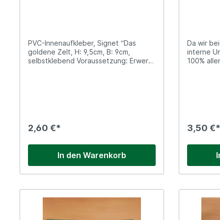
PVC-Innenaufkleber, Signet “Das
Da wir bei
goldene Zelt, H: 9,5cm, B: 9cm,
interne U
selbstklebend Voraussetzung: Erwerb
100% alle
des “Goldenen Zeltes”
Hauptgesc
eine dies
für den e
würde. Bee
Kauf. Alum
selbstkle
Spitzeck, 
2,60 €*
3,50 €
In den Warenkorb