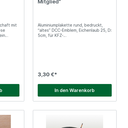
Mitglied”
chaft mit
Aluminiumplakette rund, bedruckt,
ese
“altes” DCC-Emblem, Eichenlaub 25, D:
ein
5cm, für KFZ-
mping-Fan.
Kühlergrill Voraussetzung: 25 Jahre
etrodesign
DCC-Mitgliedschaft
atenform
 8 x 9 cm
3,30 €*
b
In den Warenkorb