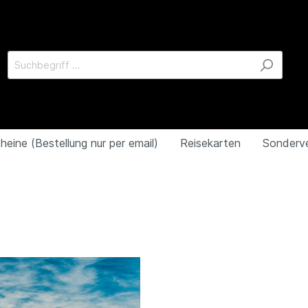
heine (Bestellung nur per email)
Reisekarten
Sonderv
l)
er
gpark Kehl
Reiseführer
Marco Polo
RAU Mobil Reisen
WOMO Reihe