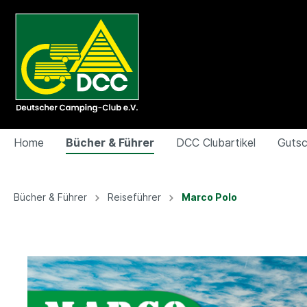
Home
Bücher & Führer
DCC Clubartikel
Gutsc
Zur Kategorie Bücher & Führer
Zur Kategorie DCC Clubartikel
Zur Kategorie Gutscheine (Bestellung nur per emai
Bücher & Führer
Reiseführer
Marco Polo
Campingführer
DCC Abzeichen
Campingpark Dinkelsbühl
Ratgeb
Campin