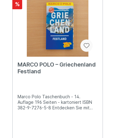
%
MARCO POLO – Griechenland
Festland
Marco Polo Taschenbuch - 14.
Auflage 196 Seiten - kartoniert ISBN
382-9-7276-5-8 Entdecken Sie mit
MARCO POLO das Land mit Europas
ältester KulturKompakte
Informationen, Insider-Tipps,
Erlebnistouren und digitale Extras:
Entdecken Sie Griechenland von der